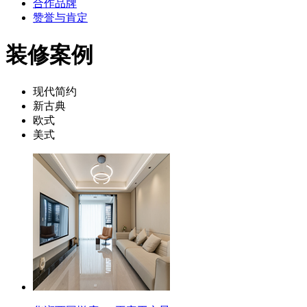
合作品牌
赞誉与肯定
装修案例
现代简约
新古典
欧式
美式