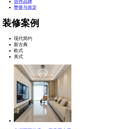
合作品牌
赞誉与肯定
装修案例
现代简约
新古典
欧式
美式