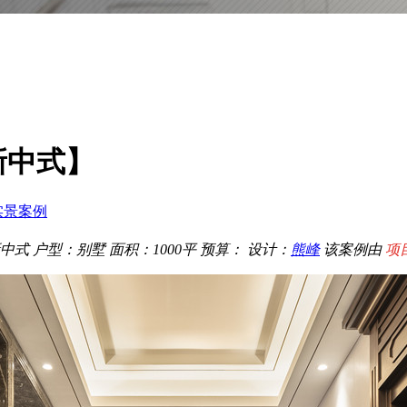
新中式】
实景案例
中式
户型：别墅
面积：1000平
预算：
设计：
熊峰
该案例由
项