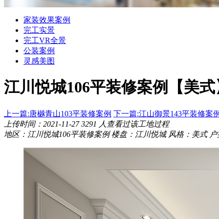
家装效果案例
完工实景
完工VR全景
公装案例
灵感美图
江川悦城106平装修案例
【美式
上一篇:唐樾青山103平装修案例
下一篇:江山御景143平装修案
上传时间：2021-11-27
3291
人查看过该工地过程
地区：江川悦城106平装修案例
楼盘：江川悦城
风格：美式
户