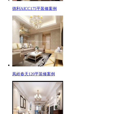
德利AICC175平装修案例
凤岭春天120平装修案例