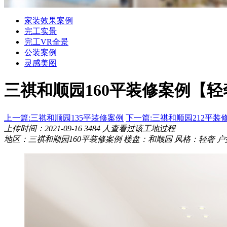
家装效果案例
完工实景
完工VR全景
公装案例
灵感美图
三祺和顺园160平装修案例
【轻
上一篇:三祺和顺园135平装修案例
下一篇:三祺和顺园212平装
上传时间：2021-09-16
3484
人查看过该工地过程
地区：三祺和顺园160平装修案例
楼盘：和顺园
风格：轻奢
户