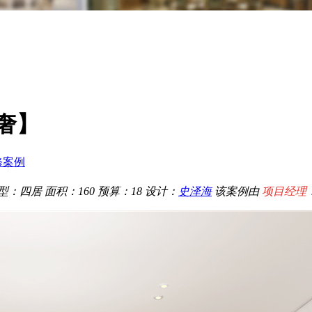
奢】
修案例
型：四居
面积：160
预算：18
设计：
史泽海
该案例由
项目经理