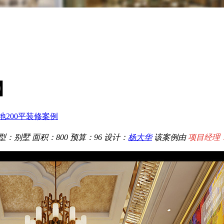
】
地200平装修案例
型：别墅
面积：800
预算：96
设计：
杨大华
该案例由
项目经理