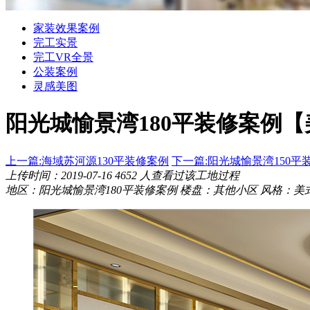
家装效果案例
完工实景
完工VR全景
公装案例
灵感美图
阳光城愉景湾180平装修案例
【
上一篇:海域苏河源130平装修案例
下一篇:阳光城愉景湾150平
上传时间：2019-07-16
4652
人查看过该工地过程
地区：阳光城愉景湾180平装修案例
楼盘：其他小区
风格：美