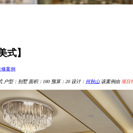
美式】
装修案例
式
户型：别墅
面积：180
预算：20
设计：
何秋山
该案例由
项目