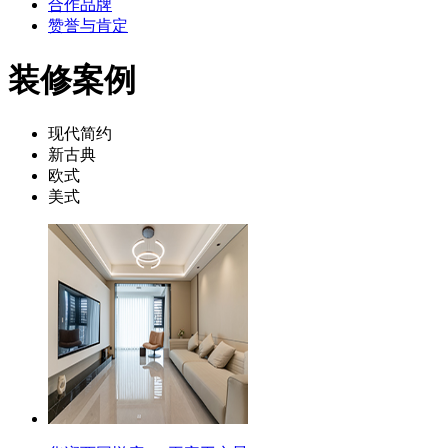
合作品牌
赞誉与肯定
装修案例
现代简约
新古典
欧式
美式