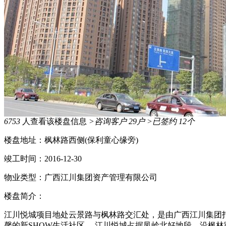
6753
人查看该楼盘信息
>咨询客户
29
户
>已签约
12
个
楼盘地址：
枫林路西侧(保利童心缘旁)
竣工时间：
2016-12-30
物业类型：
广西江川集团资产管理有限公司
楼盘简介：
江川悦城项目地处云景路与枫林路交汇处，是由广西江川集团打造
馨的新SHOW生活社区。 江川悦城占据凤岭北好地段，沿枫