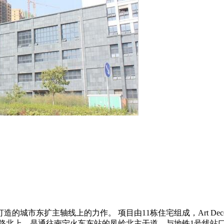
的城市东扩主轴线上的力作。 项目由11栋住宅组成，Art D
林路北上，是通往南宁火车东站的凤岭北主干道，与地铁1号线站