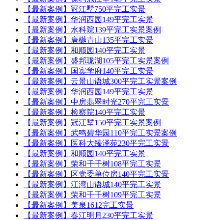
【最新案例】冠江墅750平完工实景
【最新案例】华润西园149平完工实景
【最新案例】水科院139平完工实景案例
【最新案例】唐樾青山135平完工实景
【最新案例】和顺园140平完工实景
【最新案例】盛邦珑湖105平完工实景案例
【最新案例】国宾学府140平完工实景
【最新案例】云景山语城300平完工实景案例
【最新案例】华润西园149平完工实景
【最新案例】中房翡翠时光270平完工实景
【最新案例】检察院140平完工实景
【最新案例】冠江墅150平完工实景案例
【最新案例】武鸣碧华园110平完工实景案例
【最新案例】医科大臻泽苑230平完工实景
【最新案例】和顺园140平完工实景
【最新案例】荣和千千树108平完工实景
【最新案例】区党委单位房140平完工实景
【最新案例】江湾山语城140平完工实景
【最新案例】荣和千千树109平完工实景
【最新案例】美泉1612完工实景
【最新案例】春江明月230平完工实景