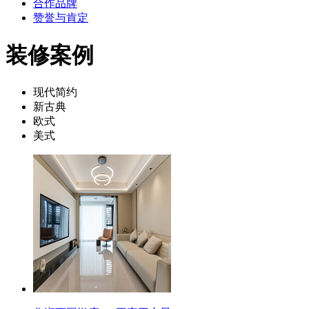
合作品牌
赞誉与肯定
装修案例
现代简约
新古典
欧式
美式